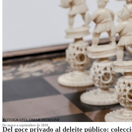
De mayo a septiembre de 2018
Del goce privado al deleite público: cole