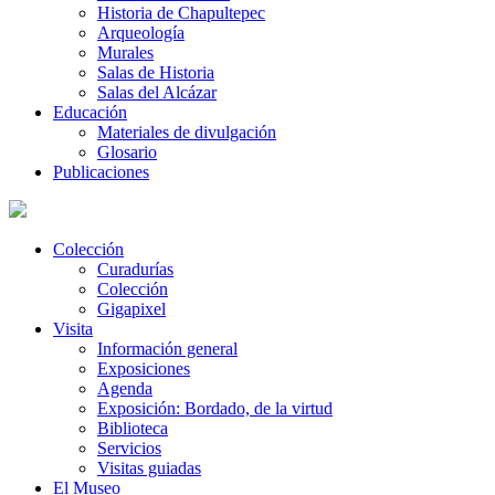
Historia de Chapultepec
Arqueología
Murales
Salas de Historia
Salas del Alcázar
Educación
Materiales de divulgación
Glosario
Publicaciones
Colección
Curadurías
Colección
Gigapixel
Visita
Información general
Exposiciones
Agenda
Exposición: Bordado, de la virtud
Biblioteca
Servicios
Visitas guiadas
El Museo