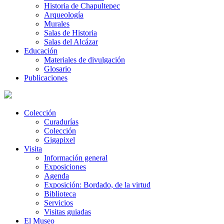
Historia de Chapultepec
Arqueología
Murales
Salas de Historia
Salas del Alcázar
Educación
Materiales de divulgación
Glosario
Publicaciones
Colección
Curadurías
Colección
Gigapixel
Visita
Información general
Exposiciones
Agenda
Exposición: Bordado, de la virtud
Biblioteca
Servicios
Visitas guiadas
El Museo