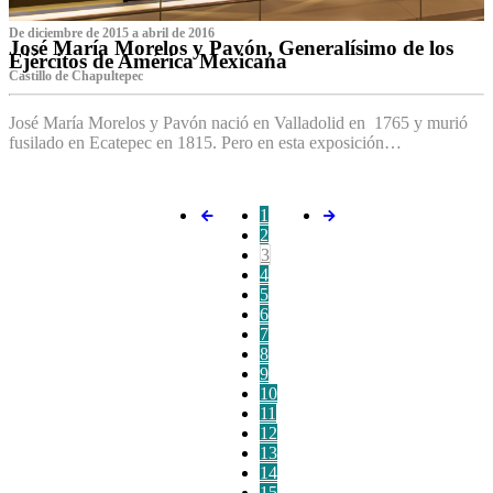
De diciembre de 2015 a abril de 2016
José María Morelos y Pavón, Generalísimo de los
Ejércitos de América Mexicana
C‌astillo de Chapultepec
José María Morelos y Pavón nació en Valladolid en 1765 y murió
fusilado en Ecatepec en 1815. Pero en esta exposición…
1
2
3
4
5
6
7
8
9
10
11
12
13
14
15