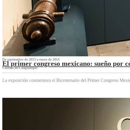
De septiembre de 2013 a enero de 2014
El primer congreso mexicano: sueño por co
Castillo de Chapultepec
La exposición conmemora el Bicentenario del Primer Congreso Mexi