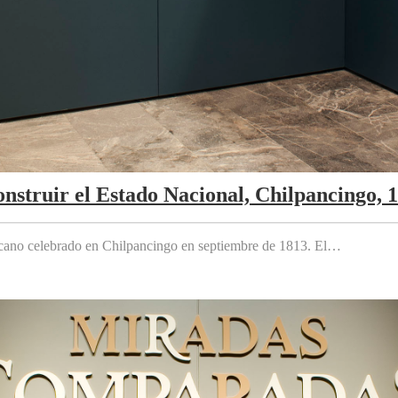
nstruir el Estado Nacional, Chilpancingo, 
cano celebrado en Chilpancingo en septiembre de 1813. El…