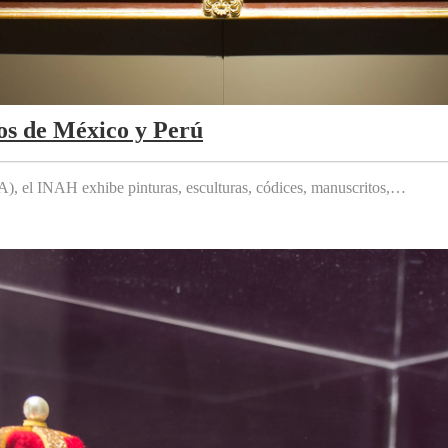
os de México y Perú
 el INAH exhibe pinturas, esculturas, códices, manuscritos,…