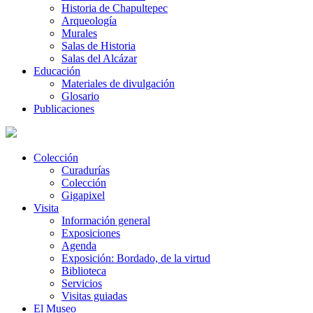
Historia de Chapultepec
Arqueología
Murales
Salas de Historia
Salas del Alcázar
Educación
Materiales de divulgación
Glosario
Publicaciones
Colección
Curadurías
Colección
Gigapixel
Visita
Información general
Exposiciones
Agenda
Exposición: Bordado, de la virtud
Biblioteca
Servicios
Visitas guiadas
El Museo