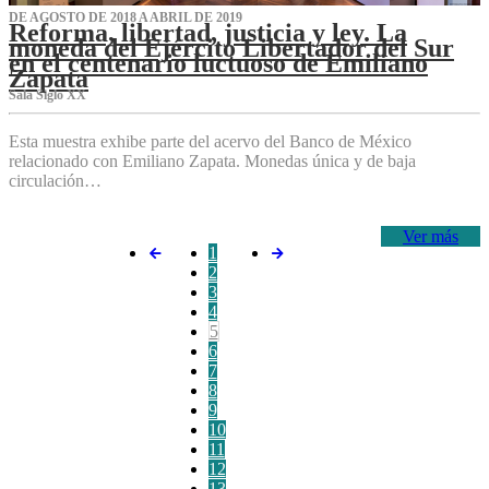
DE AGOSTO DE 2018 A ABRIL DE 2019
Reforma, libertad, justicia y ley. La
moneda del Ejército Libertador del Sur
en el centenario luctuoso de Emiliano
Zapata
Sala Siglo XX
Esta muestra exhibe parte del acervo del Banco de México
relacionado con Emiliano Zapata. Monedas única y de baja
circulación…
Ver más
1
2
3
4
5
6
7
8
9
10
11
12
13