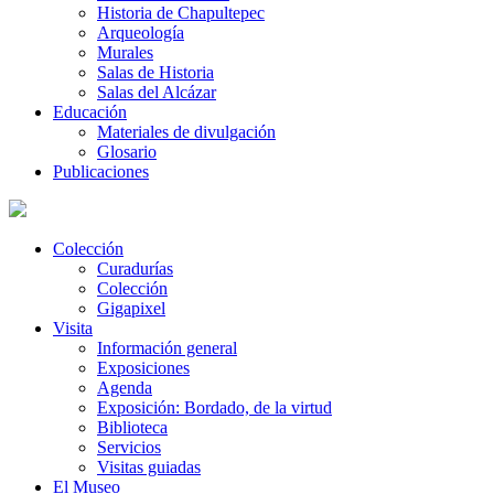
Historia de Chapultepec
Arqueología
Murales
Salas de Historia
Salas del Alcázar
Educación
Materiales de divulgación
Glosario
Publicaciones
Colección
Curadurías
Colección
Gigapixel
Visita
Información general
Exposiciones
Agenda
Exposición: Bordado, de la virtud
Biblioteca
Servicios
Visitas guiadas
El Museo