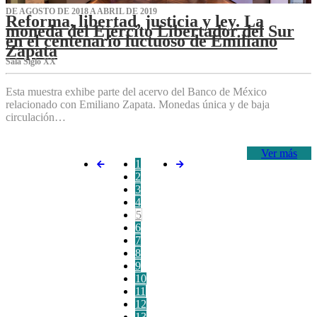
DE AGOSTO DE 2018 A ABRIL DE 2019
Reforma, libertad, justicia y ley. La
moneda del Ejército Libertador del Sur
en el centenario luctuoso de Emiliano
Zapata
Sala Siglo XX
Esta muestra exhibe parte del acervo del Banco de México
relacionado con Emiliano Zapata. Monedas única y de baja
circulación…
Ver más
1
2
3
4
5
6
7
8
9
10
11
12
13