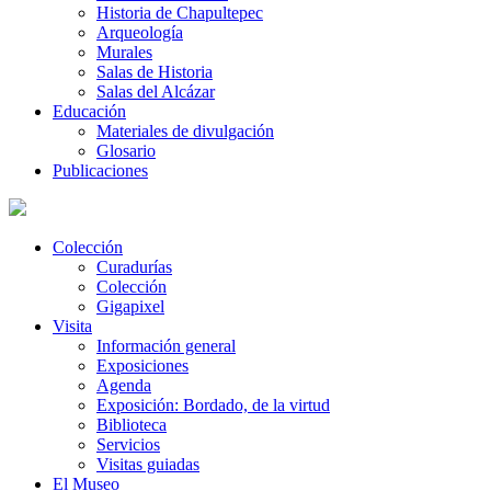
Historia de Chapultepec
Arqueología
Murales
Salas de Historia
Salas del Alcázar
Educación
Materiales de divulgación
Glosario
Publicaciones
Colección
Curadurías
Colección
Gigapixel
Visita
Información general
Exposiciones
Agenda
Exposición: Bordado, de la virtud
Biblioteca
Servicios
Visitas guiadas
El Museo