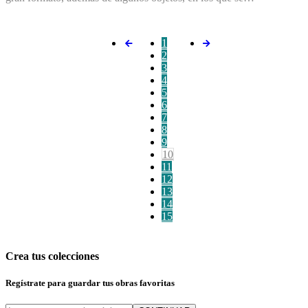
1
2
3
4
5
6
7
8
9
10
11
12
13
14
15
Crea tus colecciones
Regístrate para guardar tus obras favoritas