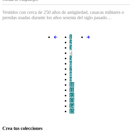
Vestidos con cerca de 250 años de antigüedad, casacas militares o
prendas usadas durante los años sesenta del siglo pasado…
1
2
3
4
5
6
7
8
9
10
11
12
13
14
15
Crea tus colecciones