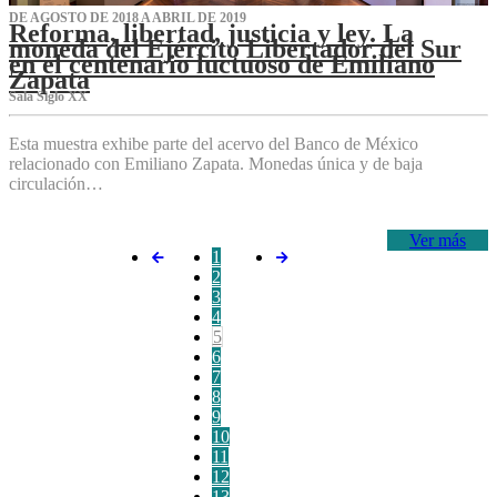
DE AGOSTO DE 2018 A ABRIL DE 2019
Reforma, libertad, justicia y ley. La
moneda del Ejército Libertador del Sur
en el centenario luctuoso de Emiliano
Zapata
Sala Siglo XX
Esta muestra exhibe parte del acervo del Banco de México
relacionado con Emiliano Zapata. Monedas única y de baja
circulación…
Ver más
1
2
3
4
5
6
7
8
9
10
11
12
13