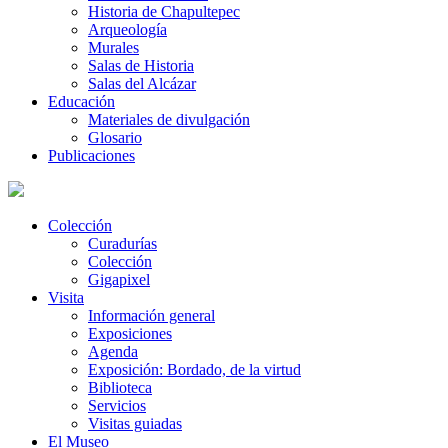
Historia de Chapultepec
Arqueología
Murales
Salas de Historia
Salas del Alcázar
Educación
Materiales de divulgación
Glosario
Publicaciones
Colección
Curadurías
Colección
Gigapixel
Visita
Información general
Exposiciones
Agenda
Exposición: Bordado, de la virtud
Biblioteca
Servicios
Visitas guiadas
El Museo