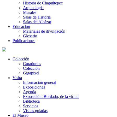
Historia de Chapultepec
Arqueología
Murales
Salas de Historia
Salas del Alcázar
Educación
Materiales de divulgación
Glosario
Publicaciones
Colección
Curadurías
Colección
Gigapixel
Visita
Información general
Exposiciones
Agenda
Exposición: Bordado, de la virtud
Biblioteca
Servicios
Visitas guiadas
El Museo