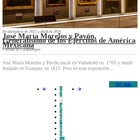
De diciembre de 2015 a abril de 2016
José María Morelos y Pavón,
Generalísimo de los Ejércitos de América
Mexicana
C‌astillo de Chapultepec
José María Morelos y Pavón nació en Valladolid en 1765 y murió
fusilado en Ecatepec en 1815. Pero en esta exposición…
Ver más
1
2
3
4
5
6
7
8
9
10