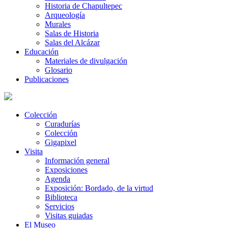
Historia de Chapultepec
Arqueología
Murales
Salas de Historia
Salas del Alcázar
Educación
Materiales de divulgación
Glosario
Publicaciones
Colección
Curadurías
Colección
Gigapixel
Visita
Información general
Exposiciones
Agenda
Exposición: Bordado, de la virtud
Biblioteca
Servicios
Visitas guiadas
El Museo