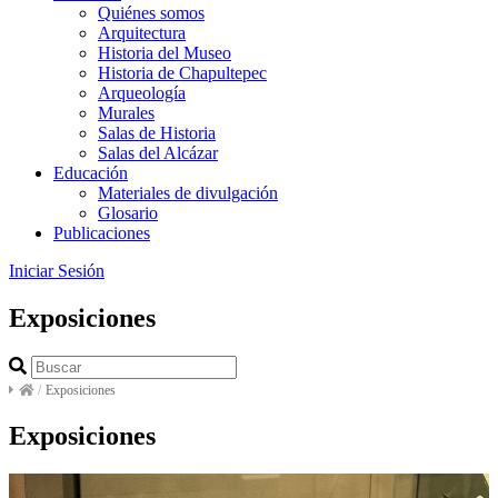
Quiénes somos
Arquitectura
Historia del Museo
Historia de Chapultepec
Arqueología
Murales
Salas de Historia
Salas del Alcázar
Educación
Materiales de divulgación
Glosario
Publicaciones
Iniciar Sesión
Exposiciones
/
Exposiciones
Exposiciones