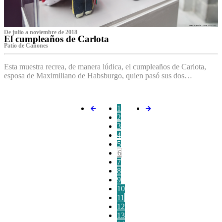
De julio a noviembre de 2018
El cumpleaños de Carlota
Patio de Cañones
Esta muestra recrea, de manera lúdica, el cumpleaños de Carlota,
esposa de Maximiliano de Habsburgo, quien pasó sus dos…
1
2
3
4
5
6
7
8
9
10
11
12
13