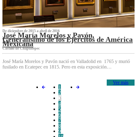
De diciembre de 2015 a abril de 2016
José María Morelos y Pavón,
Generalísimo de los Ejércitos de América
Mexicana
C‌astillo de Chapultepec
José María Morelos y Pavón nació en Valladolid en 1765 y murió
fusilado en Ecatepec en 1815. Pero en esta exposición…
Ver más
1
2
3
4
5
6
7
8
9
10