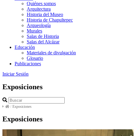
Quiénes somos
Arquitectura
Historia del Museo
Historia de Chapultepec
Arqueología
Murales
Salas de Historia
Salas del Alcázar
Educación
Materiales de divulgación
Glosario
Publicaciones
Iniciar Sesión
Exposiciones
/
Exposiciones
Exposiciones