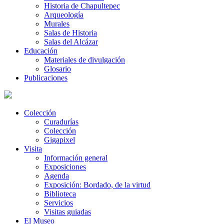
Historia de Chapultepec
Arqueología
Murales
Salas de Historia
Salas del Alcázar
Educación
Materiales de divulgación
Glosario
Publicaciones
Colección
Curadurías
Colección
Gigapixel
Visita
Información general
Exposiciones
Agenda
Exposición: Bordado, de la virtud
Biblioteca
Servicios
Visitas guiadas
El Museo