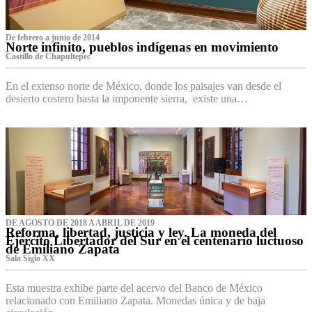
De febrero a junio de 2014
Norte infinito, pueblos indígenas en movimiento
Castillo de Chapultepec
En el extenso norte de México, donde los paisajes van desde el
desierto costero hasta la imponente sierra, existe una…
DE AGOSTO DE 2018 A ABRIL DE 2019
Reforma, libertad, justicia y ley. La moneda del
Ejército Libertador del Sur en el centenario luctuoso
de Emiliano Zapata
Sala Siglo XX
Esta muestra exhibe parte del acervo del Banco de México
relacionado con Emiliano Zapata. Monedas única y de baja