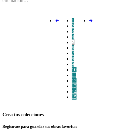
circulación…
1
2
3
4
5
6
7
8
9
10
11
12
13
14
15
Crea tus colecciones
Regístrate para guardar tus obras favoritas