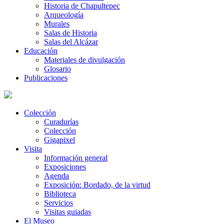
Historia de Chapultepec
Arqueología
Murales
Salas de Historia
Salas del Alcázar
Educación
Materiales de divulgación
Glosario
Publicaciones
Colección
Curadurías
Colección
Gigapixel
Visita
Información general
Exposiciones
Agenda
Exposición: Bordado, de la virtud
Biblioteca
Servicios
Visitas guiadas
El Museo