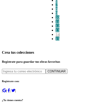
6
7
8
9
10
11
12
13
14
15
Crea tus colecciones
Regístrate para guardar tus obras favoritas
CONTINUAR
Regístrate con:
|
|
|
|
¿Ya tienes cuenta?