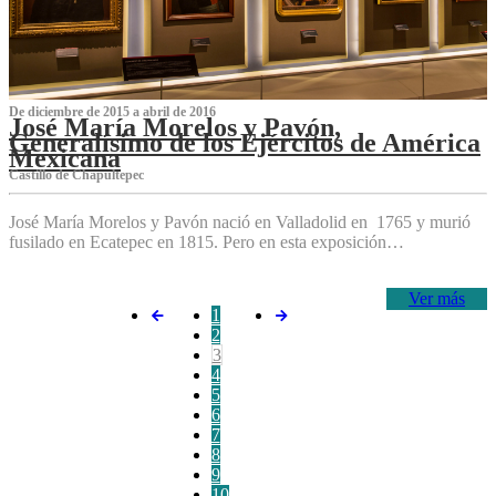
De diciembre de 2015 a abril de 2016
José María Morelos y Pavón,
Generalísimo de los Ejércitos de América
Mexicana
C‌astillo de Chapultepec
José María Morelos y Pavón nació en Valladolid en 1765 y murió
fusilado en Ecatepec en 1815. Pero en esta exposición…
Ver más
1
2
3
4
5
6
7
8
9
10