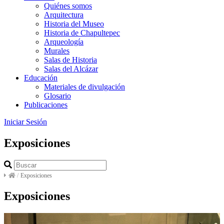
Quiénes somos
Arquitectura
Historia del Museo
Historia de Chapultepec
Arqueología
Murales
Salas de Historia
Salas del Alcázar
Educación
Materiales de divulgación
Glosario
Publicaciones
Iniciar Sesión
Exposiciones
/
Exposiciones
Exposiciones