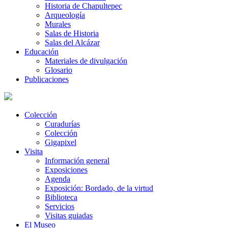
Historia de Chapultepec
Arqueología
Murales
Salas de Historia
Salas del Alcázar
Educación
Materiales de divulgación
Glosario
Publicaciones
Colección
Curadurías
Colección
Gigapixel
Visita
Información general
Exposiciones
Agenda
Exposición: Bordado, de la virtud
Biblioteca
Servicios
Visitas guiadas
El Museo