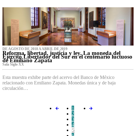
DE AGOSTO DE 2018 A ABRIL DE 2019
Reforma, libertad, justicia y ley. La moneda del
Ejército Libertador del Sur en el centenario luctuoso
de Emiliano Zapata
Sala Siglo XX
Esta muestra exhibe parte del acervo del Banco de México
relacionado con Emiliano Zapata. Monedas única y de baja
circulación…
1
2
3
4
5
6