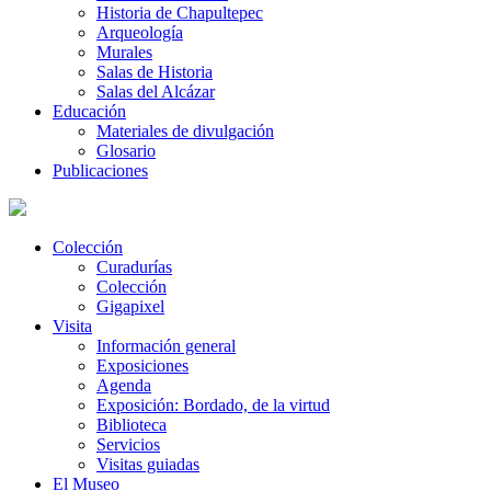
Historia de Chapultepec
Arqueología
Murales
Salas de Historia
Salas del Alcázar
Educación
Materiales de divulgación
Glosario
Publicaciones
Colección
Curadurías
Colección
Gigapixel
Visita
Información general
Exposiciones
Agenda
Exposición: Bordado, de la virtud
Biblioteca
Servicios
Visitas guiadas
El Museo