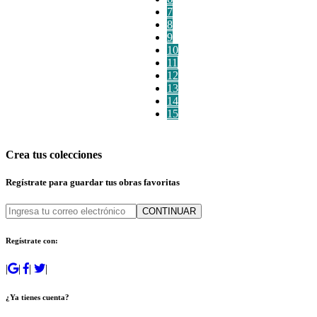
7
8
9
10
11
12
13
14
15
Crea tus colecciones
Regístrate para guardar tus obras favoritas
CONTINUAR
Regístrate con:
|
|
|
|
¿Ya tienes cuenta?