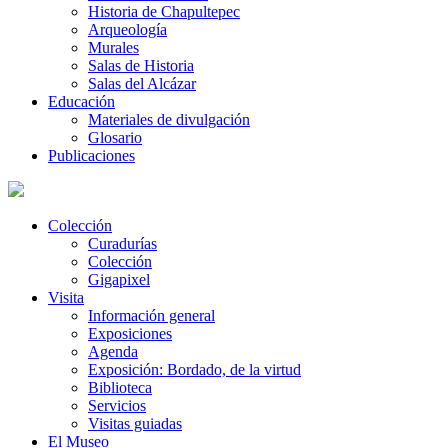
Historia de Chapultepec
Arqueología
Murales
Salas de Historia
Salas del Alcázar
Educación
Materiales de divulgación
Glosario
Publicaciones
Colección
Curadurías
Colección
Gigapixel
Visita
Información general
Exposiciones
Agenda
Exposición: Bordado, de la virtud
Biblioteca
Servicios
Visitas guiadas
El Museo