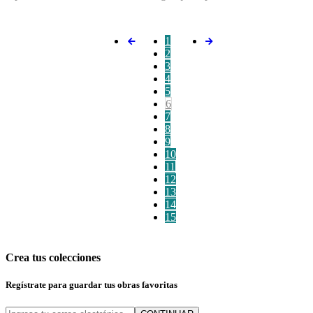
1
2
3
4
5
6
7
8
9
10
11
12
13
14
15
Crea tus colecciones
Regístrate para guardar tus obras favoritas