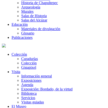
Historia de Chapultepec
Arqueología
Murales
Salas de Historia
Salas del Alcázar
Educación
Materiales de divulgación
Glosario
Publicaciones
Colección
Curadurías
Colección
Gigapixel
Visita
Información general
Exposiciones
Agenda
Exposición: Bordado, de la virtud
Biblioteca
Servicios
Visitas guiadas
El Museo