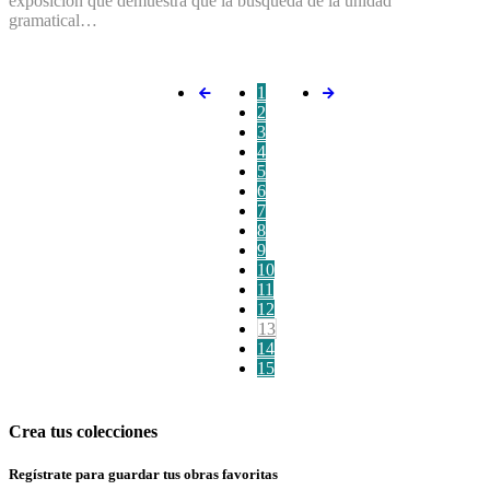
exposición que demuestra que la búsqueda de la unidad
gramatical…
1
2
3
4
5
6
7
8
9
10
11
12
13
14
15
Crea tus colecciones
Regístrate para guardar tus obras favoritas