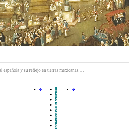
ral española y su reflejo en tierras mexicanas.…
1
2
3
4
5
6
7
8