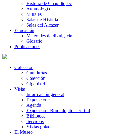
Historia de Chapultepec
Arqueología
Murales
Salas de Historia
Salas del Alcázar
Educación
Materiales de divulgación
Glosario
Publicaciones
Colección
Curadurías
Colección
Gigapixel
Visita
Información general
Exposiciones
Agenda
Exposición: Bordado, de la virtud
Biblioteca
Servicios
Visitas guiadas
El Museo