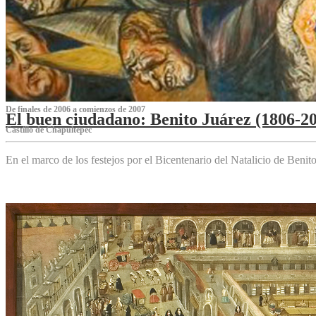
De finales de 2006 a comienzos de 2007
El buen ciudadano: Benito Juárez (1806-2
Castillo de Chapultepec
En el marco de los festejos por el Bicentenario del Natalicio de Beni