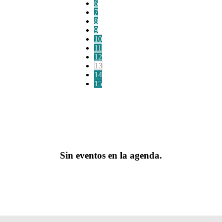
6
7
8
9
10
11
12
13
14
15
Sin eventos en la agenda.