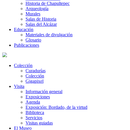
Historia de Chapultepec
Arqueología
Murales
Salas de Historia
Salas del Alcázar
Educación
Materiales de divulgación
Glosario
Publicaciones
Colección
Curadurías
Colección
Gigapixel
Visita
Información general
Exposiciones
Agenda
Exposición: Bordado, de la virtud
Biblioteca
Servicios
Visitas guiadas
El Museo