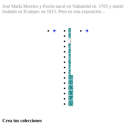
José María Morelos y Pavón nació en Valladolid en 1765 y murió
fusilado en Ecatepec en 1815. Pero en esta exposición…
1
2
3
4
5
6
7
8
9
10
11
12
13
14
15
Crea tus colecciones