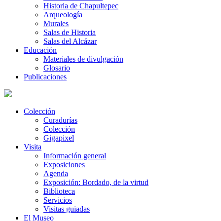
Historia de Chapultepec
Arqueología
Murales
Salas de Historia
Salas del Alcázar
Educación
Materiales de divulgación
Glosario
Publicaciones
Colección
Curadurías
Colección
Gigapixel
Visita
Información general
Exposiciones
Agenda
Exposición: Bordado, de la virtud
Biblioteca
Servicios
Visitas guiadas
El Museo