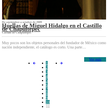
De septiembre a octubre de 2009
Huellas de Miguel Hidalgo en el Castillo
de Chapultepec
Castillo de Chapultepec
Muy pocos son los objetos personales del fundador de México como
nación independiente, el catálogo es corto. Una parte…
Ver más
1
2
3
4
5
6
7
8
9
10
11