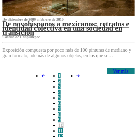
De diciembre de 2009 a febrero de 2010
De novohispanos a mexicanos: retratos e
identidad colectiva en una sociedad en
transición
Castillo de Chapultepec
Exposición compuesta por poco más de 100 pinturas de mediano y
gran formato, además de algunos objetos, en los que se…
Ver más
1
2
3
4
5
6
7
8
9
10
11
12