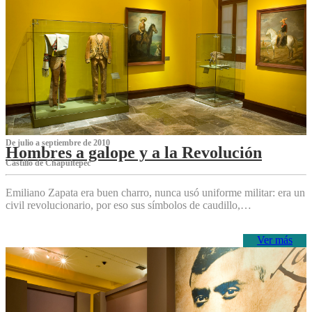
De julio a septiembre de 2010
Hombres a galope y a la Revolución
Castillo de Chapultepec
Emiliano Zapata era buen charro, nunca usó uniforme militar: era un
civil revolucionario, por eso sus símbolos de caudillo,…
Ver más