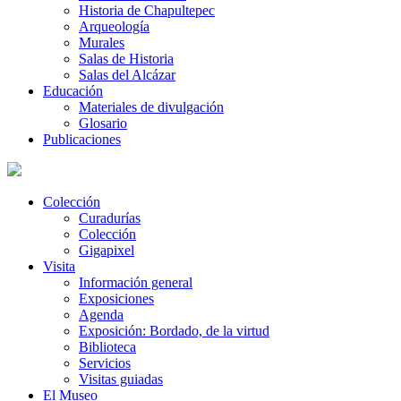
Historia de Chapultepec
Arqueología
Murales
Salas de Historia
Salas del Alcázar
Educación
Materiales de divulgación
Glosario
Publicaciones
Colección
Curadurías
Colección
Gigapixel
Visita
Información general
Exposiciones
Agenda
Exposición: Bordado, de la virtud
Biblioteca
Servicios
Visitas guiadas
El Museo