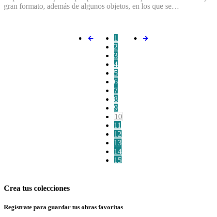
gran formato, además de algunos objetos, en los que se…
1
2
3
4
5
6
7
8
9
10
11
12
13
14
15
Crea tus colecciones
Regístrate para guardar tus obras favoritas