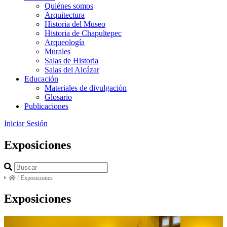
Quiénes somos
Arquitectura
Historia del Museo
Historia de Chapultepec
Arqueología
Murales
Salas de Historia
Salas del Alcázar
Educación
Materiales de divulgación
Glosario
Publicaciones
Iniciar Sesión
Exposiciones
/
Exposiciones
Exposiciones