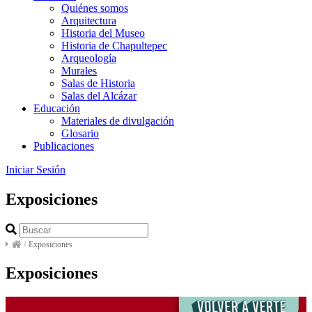
Quiénes somos
Arquitectura
Historia del Museo
Historia de Chapultepec
Arqueología
Murales
Salas de Historia
Salas del Alcázar
Educación
Materiales de divulgación
Glosario
Publicaciones
Iniciar Sesión
Exposiciones
/
Exposiciones
Exposiciones