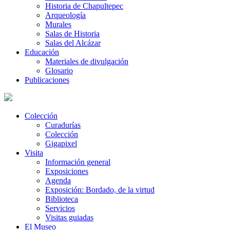
Historia de Chapultepec
Arqueología
Murales
Salas de Historia
Salas del Alcázar
Educación
Materiales de divulgación
Glosario
Publicaciones
Colección
Curadurías
Colección
Gigapixel
Visita
Información general
Exposiciones
Agenda
Exposición: Bordado, de la virtud
Biblioteca
Servicios
Visitas guiadas
El Museo