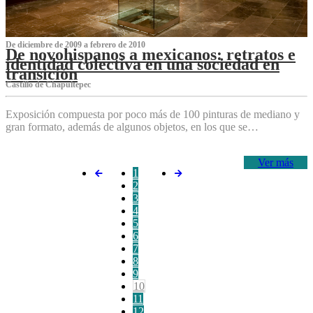
De diciembre de 2009 a febrero de 2010
De novohispanos a mexicanos: retratos e
identidad colectiva en una sociedad en
transición
Castillo de Chapultepec
Exposición compuesta por poco más de 100 pinturas de mediano y
gran formato, además de algunos objetos, en los que se…
Ver más
1
2
3
4
5
6
7
8
9
10
11
12