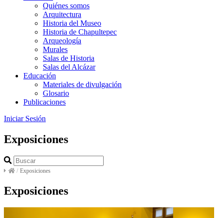
Quiénes somos
Arquitectura
Historia del Museo
Historia de Chapultepec
Arqueología
Murales
Salas de Historia
Salas del Alcázar
Educación
Materiales de divulgación
Glosario
Publicaciones
Iniciar Sesión
Exposiciones
/
Exposiciones
Exposiciones