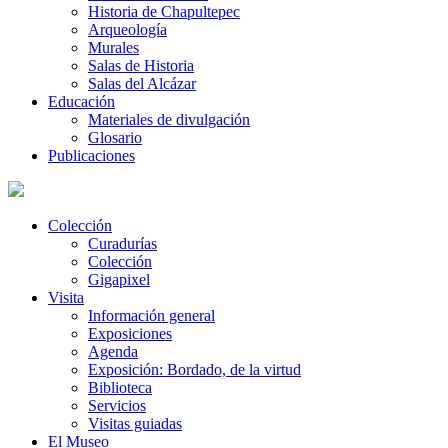
Historia de Chapultepec
Arqueología
Murales
Salas de Historia
Salas del Alcázar
Educación
Materiales de divulgación
Glosario
Publicaciones
Colección
Curadurías
Colección
Gigapixel
Visita
Información general
Exposiciones
Agenda
Exposición: Bordado, de la virtud
Biblioteca
Servicios
Visitas guiadas
El Museo