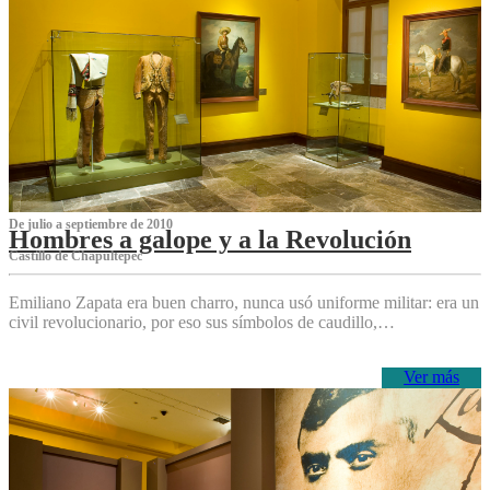
De julio a septiembre de 2010
Hombres a galope y a la Revolución
Castillo de Chapultepec
Emiliano Zapata era buen charro, nunca usó uniforme militar: era un
civil revolucionario, por eso sus símbolos de caudillo,…
Ver más