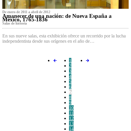
De enero de 2011 a abril de 2012
Amanecer de una nación: de Nueva España a
México, 1765-1836
Salas de historia
En sus nueve salas, esta exhibición ofrece un recorrido por la lucha
independentista desde sus orígenes en el año de…
1
2
3
4
5
6
7
8
9
10
11
12
13
14