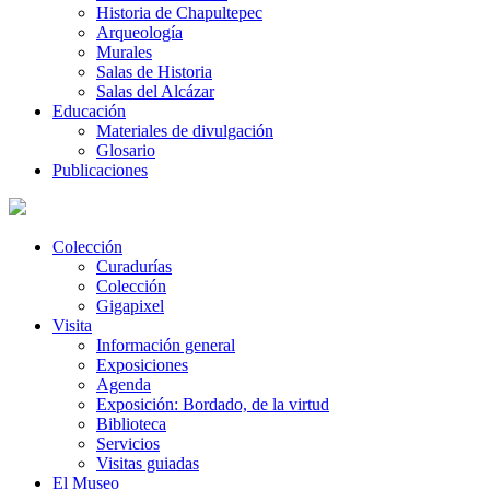
Historia de Chapultepec
Arqueología
Murales
Salas de Historia
Salas del Alcázar
Educación
Materiales de divulgación
Glosario
Publicaciones
Colección
Curadurías
Colección
Gigapixel
Visita
Información general
Exposiciones
Agenda
Exposición: Bordado, de la virtud
Biblioteca
Servicios
Visitas guiadas
El Museo