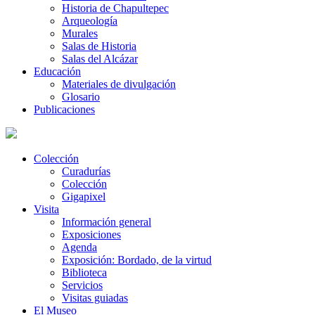
Historia de Chapultepec
Arqueología
Murales
Salas de Historia
Salas del Alcázar
Educación
Materiales de divulgación
Glosario
Publicaciones
Colección
Curadurías
Colección
Gigapixel
Visita
Información general
Exposiciones
Agenda
Exposición: Bordado, de la virtud
Biblioteca
Servicios
Visitas guiadas
El Museo