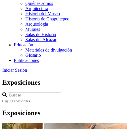
Quiénes somos
Arquitectura
Historia del Museo
Historia de Chapultepec
Arqueología
Murales
Salas de Historia
Salas del Alcázar
Educación
Materiales de divulgación
Glosario
Publicaciones
Iniciar Sesión
Exposiciones
/
Exposiciones
Exposiciones