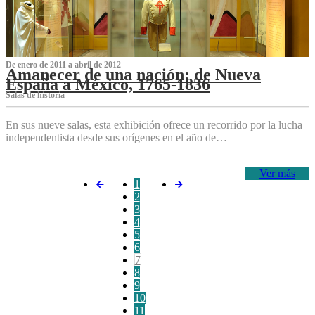
De enero de 2011 a abril de 2012
Amanecer de una nación: de Nueva
España a México, 1765-1836
Salas de historia
En sus nueve salas, esta exhibición ofrece un recorrido por la lucha
independentista desde sus orígenes en el año de…
Ver más
1
2
3
4
5
6
7
8
9
10
11