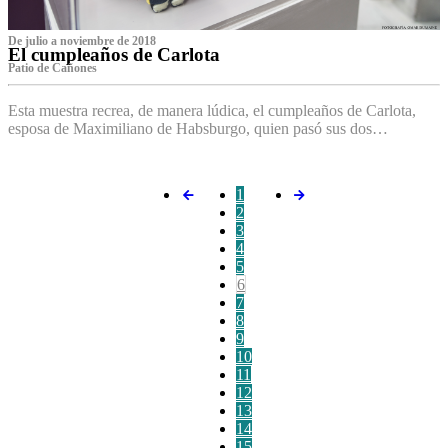
De julio a noviembre de 2018
El cumpleaños de Carlota
Patio de Cañones
Esta muestra recrea, de manera lúdica, el cumpleaños de Carlota,
esposa de Maximiliano de Habsburgo, quien pasó sus dos…
1
2
3
4
5
6
7
8
9
10
11
12
13
14
15