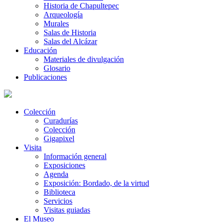
Historia de Chapultepec
Arqueología
Murales
Salas de Historia
Salas del Alcázar
Educación
Materiales de divulgación
Glosario
Publicaciones
Colección
Curadurías
Colección
Gigapixel
Visita
Información general
Exposiciones
Agenda
Exposición: Bordado, de la virtud
Biblioteca
Servicios
Visitas guiadas
El Museo