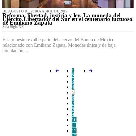
DE AGOSTO DE 2018 A ABRIL DE 2019
Reforma, libertad, justicia y ley. La moneda del
Ejército Libertador del Sur en el centenario luctuoso
de Emiliano Zapata
Sala Siglo XX
Esta muestra exhibe parte del acervo del Banco de México
relacionado con Emiliano Zapata. Monedas única y de baja
circulación…
1
2
3
4
5
6
7
8
9
10
11
12