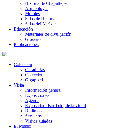
Historia de Chapultepec
Arqueología
Murales
Salas de Historia
Salas del Alcázar
Educación
Materiales de divulgación
Glosario
Publicaciones
Colección
Curadurías
Colección
Gigapixel
Visita
Información general
Exposiciones
Agenda
Exposición: Bordado, de la virtud
Biblioteca
Servicios
Visitas guiadas
El Museo