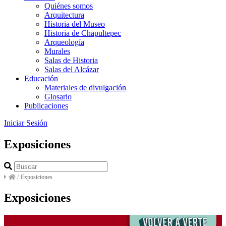
Quiénes somos
Arquitectura
Historia del Museo
Historia de Chapultepec
Arqueología
Murales
Salas de Historia
Salas del Alcázar
Educación
Materiales de divulgación
Glosario
Publicaciones
Iniciar Sesión
Exposiciones
/
Exposiciones
Exposiciones