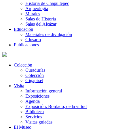
Historia de Chapultepec
Arqueología
Murales
Salas de Historia
Salas del Alcázar
Educación
Materiales de divulgación
Glosario
Publicaciones
Colección
Curadurías
Colección
Gigapixel
Visita
Información general
Exposiciones
Agenda
Exposición: Bordado, de la virtud
Biblioteca
Servicios
Visitas guiadas
El Museo