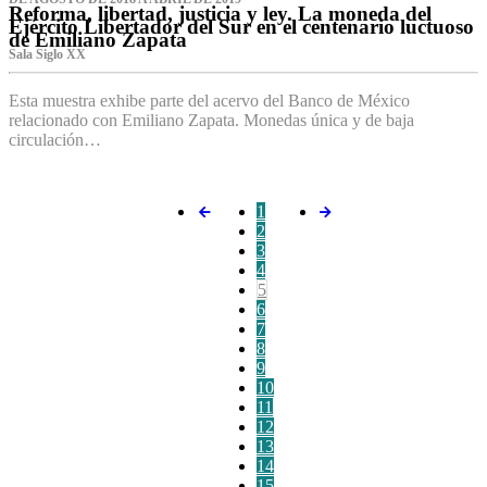
Reforma, libertad, justicia y ley. La moneda del
Ejército Libertador del Sur en el centenario luctuoso
de Emiliano Zapata
Sala Siglo XX
Esta muestra exhibe parte del acervo del Banco de México
relacionado con Emiliano Zapata. Monedas única y de baja
circulación…
1
2
3
4
5
6
7
8
9
10
11
12
13
14
15