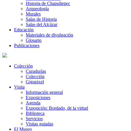
Historia de Chapultepec
Arqueología
Murales
Salas de Historia
Salas del Alcázar
Educación
Materiales de divulgación
Glosario
Publicaciones
Colección
Curadurías
Colección
Gigapixel
Visita
Información general
Exposiciones
Agenda
Exposición: Bordado, de la virtud
Biblioteca
Servicios
Visitas guiadas
El Museo