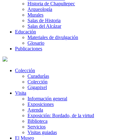
Historia de Chapultepec
Arqueología
Murales
Salas de Historia
Salas del Alcázar
Educación
Materiales de divulgación
Glosario
Publicaciones
Colección
Curadurías
Colección
Gigapixel
Visita
Información general
Exposiciones
Agenda
Exposición: Bordado, de la virtud
Biblioteca
Servicios
Visitas guiadas
El Museo