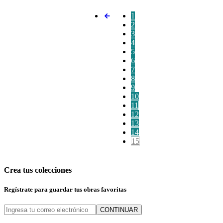
1
2
3
4
5
6
7
8
9
10
11
12
13
14
15
Crea tus colecciones
Regístrate para guardar tus obras favoritas
CONTINUAR