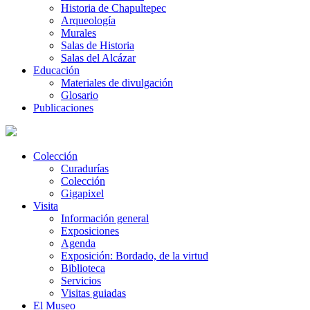
Historia de Chapultepec
Arqueología
Murales
Salas de Historia
Salas del Alcázar
Educación
Materiales de divulgación
Glosario
Publicaciones
Colección
Curadurías
Colección
Gigapixel
Visita
Información general
Exposiciones
Agenda
Exposición: Bordado, de la virtud
Biblioteca
Servicios
Visitas guiadas
El Museo