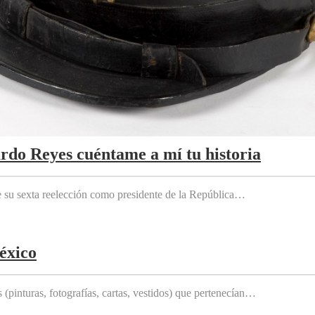
ardo Reyes cuéntame a mí tu historia
e su sexta reelección como presidente de la República…
éxico
(pinturas, fotografías, cartas, vestidos) que pertenecían…