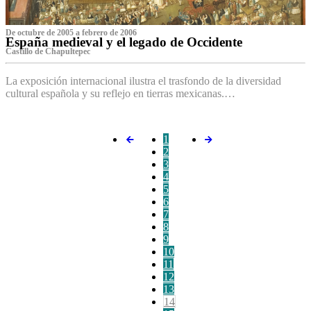
De octubre de 2005 a febrero de 2006
España medieval y el legado de Occidente
Castillo de Chapultepec
La exposición internacional ilustra el trasfondo de la diversidad
cultural española y su reflejo en tierras mexicanas.…
1
2
3
4
5
6
7
8
9
10
11
12
13
14