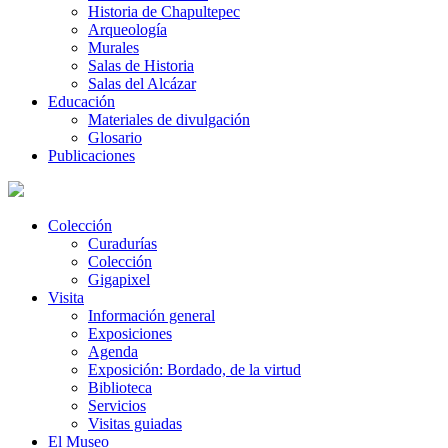
Historia de Chapultepec
Arqueología
Murales
Salas de Historia
Salas del Alcázar
Educación
Materiales de divulgación
Glosario
Publicaciones
Colección
Curadurías
Colección
Gigapixel
Visita
Información general
Exposiciones
Agenda
Exposición: Bordado, de la virtud
Biblioteca
Servicios
Visitas guiadas
El Museo