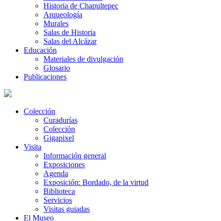
Historia de Chapultepec
Arqueología
Murales
Salas de Historia
Salas del Alcázar
Educación
Materiales de divulgación
Glosario
Publicaciones
Colección
Curadurías
Colección
Gigapixel
Visita
Información general
Exposiciones
Agenda
Exposición: Bordado, de la virtud
Biblioteca
Servicios
Visitas guiadas
El Museo