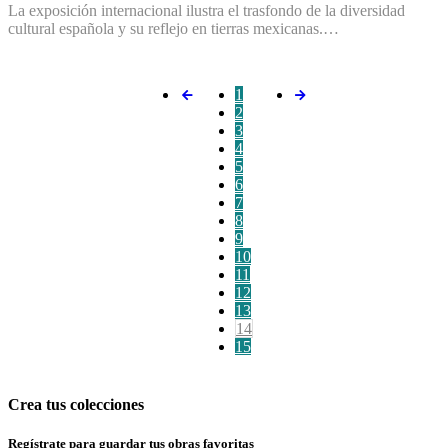
La exposición internacional ilustra el trasfondo de la diversidad
cultural española y su reflejo en tierras mexicanas.…
1
2
3
4
5
6
7
8
9
10
11
12
13
14
15
Crea tus colecciones
Regístrate para guardar tus obras favoritas