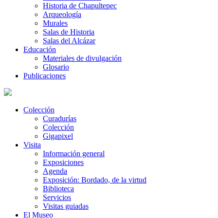
Historia de Chapultepec
Arqueología
Murales
Salas de Historia
Salas del Alcázar
Educación
Materiales de divulgación
Glosario
Publicaciones
Colección
Curadurías
Colección
Gigapixel
Visita
Información general
Exposiciones
Agenda
Exposición: Bordado, de la virtud
Biblioteca
Servicios
Visitas guiadas
El Museo