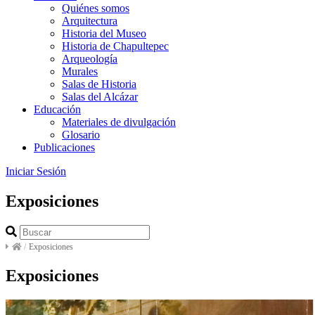
Quiénes somos
Arquitectura
Historia del Museo
Historia de Chapultepec
Arqueología
Murales
Salas de Historia
Salas del Alcázar
Educación
Materiales de divulgación
Glosario
Publicaciones
Iniciar Sesión
Exposiciones
/
Exposiciones
Exposiciones