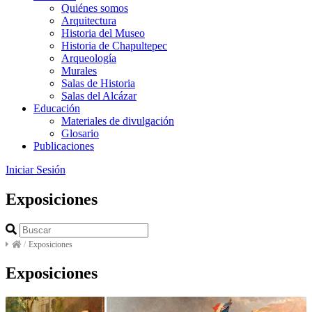
Quiénes somos
Arquitectura
Historia del Museo
Historia de Chapultepec
Arqueología
Murales
Salas de Historia
Salas del Alcázar
Educación
Materiales de divulgación
Glosario
Publicaciones
Iniciar Sesión
Exposiciones
/
Exposiciones
Exposiciones