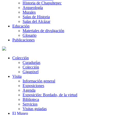
Historia de Chapultepec
Arqueología
Murales
Salas de Historia
Salas del Alcázar
Educación
Materiales de divulgación
Glosario
Publicaciones
Colección
Curadurías
Colección
Gigapixel
Visita
Información general
Exposiciones
Agenda
Exposición: Bordado, de la virtud
Biblioteca
Servicios
Visitas guiadas
El Museo