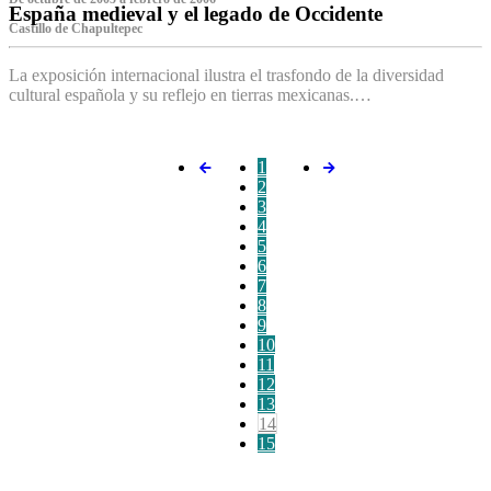
España medieval y el legado de Occidente
Castillo de Chapultepec
La exposición internacional ilustra el trasfondo de la diversidad
cultural española y su reflejo en tierras mexicanas.…
1
2
3
4
5
6
7
8
9
10
11
12
13
14
15