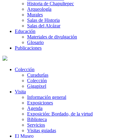
Historia de Chapultepec
Arqueología
Murales
Salas de Historia
Salas del Alcázar
Educación
Materiales de divulgación
Glosario
Publicaciones
Colección
Curadurías
Colección
Gigapixel
Visita
Información general
Exposiciones
Agenda
Exposición: Bordado, de la virtud
Biblioteca
Servicios
Visitas guiadas
El Museo