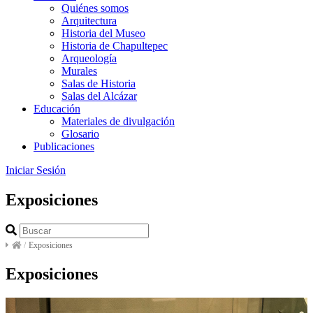
Quiénes somos
Arquitectura
Historia del Museo
Historia de Chapultepec
Arqueología
Murales
Salas de Historia
Salas del Alcázar
Educación
Materiales de divulgación
Glosario
Publicaciones
Iniciar Sesión
Exposiciones
/
Exposiciones
Exposiciones