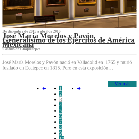
De diciembre de 2015 a abril de 2016
José María Morelos y Pavón,
Generalísimo de los Ejércitos de América
Mexicana
C‌astillo de Chapultepec
José María Morelos y Pavón nació en Valladolid en 1765 y murió
fusilado en Ecatepec en 1815. Pero en esta exposición…
Ver más
1
2
3
4
5
6
7
8
9
10