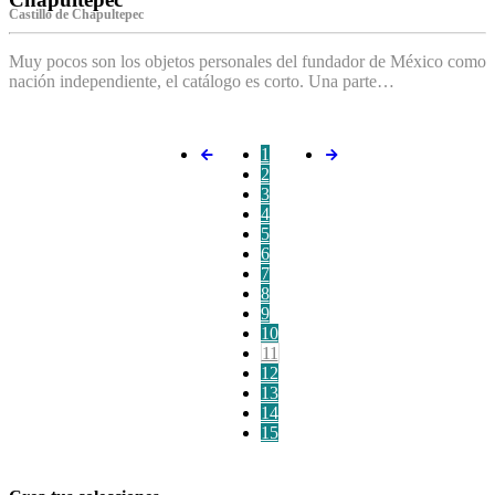
Castillo de Chapultepec
Muy pocos son los objetos personales del fundador de México como
nación independiente, el catálogo es corto. Una parte…
1
2
3
4
5
6
7
8
9
10
11
12
13
14
15