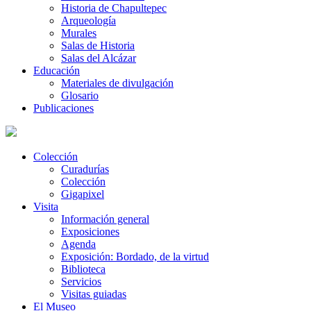
Historia de Chapultepec
Arqueología
Murales
Salas de Historia
Salas del Alcázar
Educación
Materiales de divulgación
Glosario
Publicaciones
Colección
Curadurías
Colección
Gigapixel
Visita
Información general
Exposiciones
Agenda
Exposición: Bordado, de la virtud
Biblioteca
Servicios
Visitas guiadas
El Museo