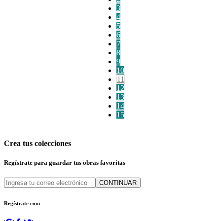
3
4
5
6
7
8
9
10
11
12
13
14
15
Crea tus colecciones
Regístrate para guardar tus obras favoritas
CONTINUAR
Regístrate con: