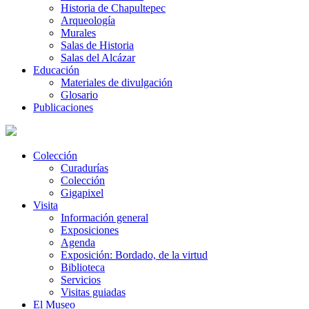
Historia de Chapultepec
Arqueología
Murales
Salas de Historia
Salas del Alcázar
Educación
Materiales de divulgación
Glosario
Publicaciones
Colección
Curadurías
Colección
Gigapixel
Visita
Información general
Exposiciones
Agenda
Exposición: Bordado, de la virtud
Biblioteca
Servicios
Visitas guiadas
El Museo