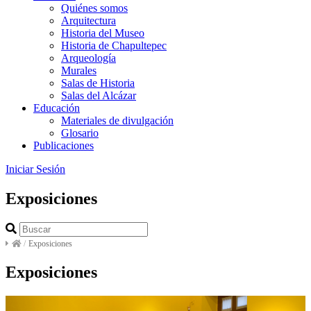
Quiénes somos
Arquitectura
Historia del Museo
Historia de Chapultepec
Arqueología
Murales
Salas de Historia
Salas del Alcázar
Educación
Materiales de divulgación
Glosario
Publicaciones
Iniciar Sesión
Exposiciones
/
Exposiciones
Exposiciones