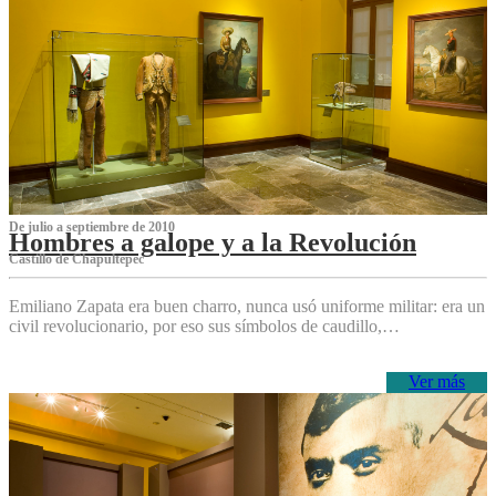
De julio a septiembre de 2010
Hombres a galope y a la Revolución
Castillo de Chapultepec
Emiliano Zapata era buen charro, nunca usó uniforme militar: era un
civil revolucionario, por eso sus símbolos de caudillo,…
Ver más