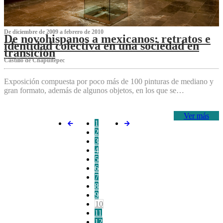
De diciembre de 2009 a febrero de 2010
De novohispanos a mexicanos: retratos e
identidad colectiva en una sociedad en
transición
Castillo de Chapultepec
Exposición compuesta por poco más de 100 pinturas de mediano y
gran formato, además de algunos objetos, en los que se…
Ver más
1
2
3
4
5
6
7
8
9
10
11
12