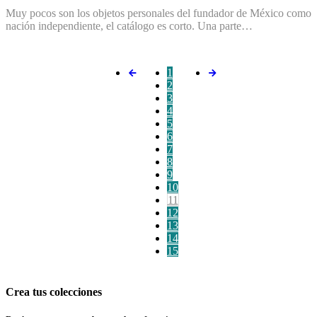
Muy pocos son los objetos personales del fundador de México como
nación independiente, el catálogo es corto. Una parte…
1
2
3
4
5
6
7
8
9
10
11
12
13
14
15
Crea tus colecciones