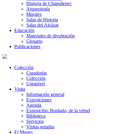
Historia de Chapultepec
Arqueología
Murales
Salas de Historia
Salas del Alcázar
Educación
Materiales de divulgación
Glosario
Publicaciones
Colección
Curadurías
Colección
Gigapixel
Visita
Información general
Exposiciones
Agenda
Exposición: Bordado, de la virtud
Biblioteca
Servicios
Visitas guiadas
El Museo