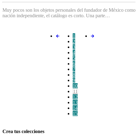
Muy pocos son los objetos personales del fundador de México como
nación independiente, el catálogo es corto. Una parte…
1
2
3
4
5
6
7
8
9
10
11
12
13
14
15
Crea tus colecciones