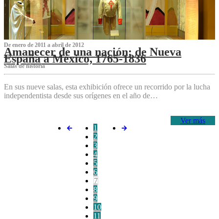
De enero de 2011 a abril de 2012
Amanecer de una nación: de Nueva
España a México, 1765-1836
Salas de historia
En sus nueve salas, esta exhibición ofrece un recorrido por la lucha
independentista desde sus orígenes en el año de…
Ver más
1
2
3
4
5
6
7
8
9
10
11