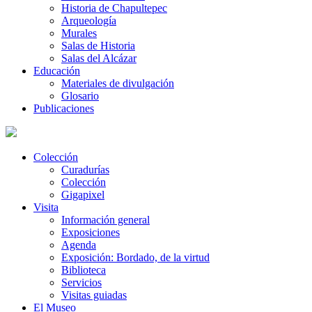
Historia de Chapultepec
Arqueología
Murales
Salas de Historia
Salas del Alcázar
Educación
Materiales de divulgación
Glosario
Publicaciones
Colección
Curadurías
Colección
Gigapixel
Visita
Información general
Exposiciones
Agenda
Exposición: Bordado, de la virtud
Biblioteca
Servicios
Visitas guiadas
El Museo