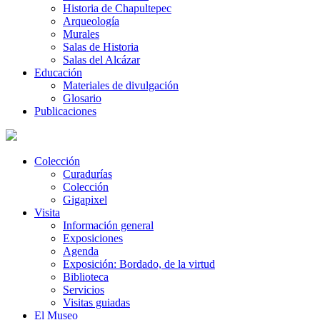
Historia de Chapultepec
Arqueología
Murales
Salas de Historia
Salas del Alcázar
Educación
Materiales de divulgación
Glosario
Publicaciones
Colección
Curadurías
Colección
Gigapixel
Visita
Información general
Exposiciones
Agenda
Exposición: Bordado, de la virtud
Biblioteca
Servicios
Visitas guiadas
El Museo