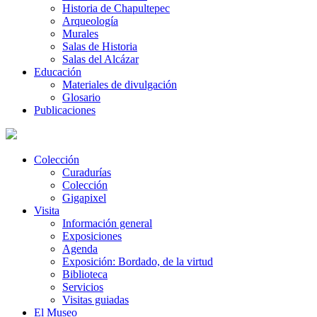
Historia de Chapultepec
Arqueología
Murales
Salas de Historia
Salas del Alcázar
Educación
Materiales de divulgación
Glosario
Publicaciones
Colección
Curadurías
Colección
Gigapixel
Visita
Información general
Exposiciones
Agenda
Exposición: Bordado, de la virtud
Biblioteca
Servicios
Visitas guiadas
El Museo