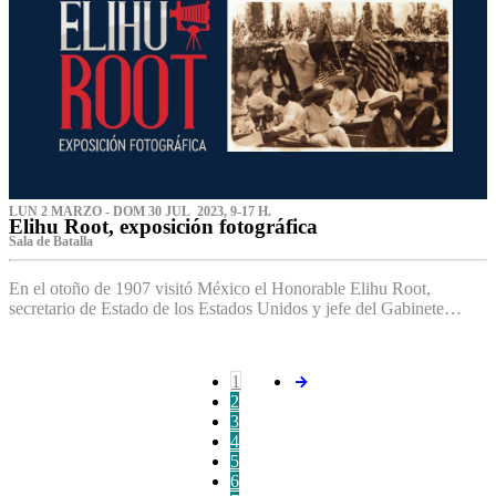
LUN 2 MARZO - DOM 30 JUL 2023, 9-17 H.
Elihu Root, exposición fotográfica
Sala de Batalla
En el otoño de 1907 visitó México el Honorable Elihu Root,
secretario de Estado de los Estados Unidos y jefe del Gabinete…
1
2
3
4
5
6