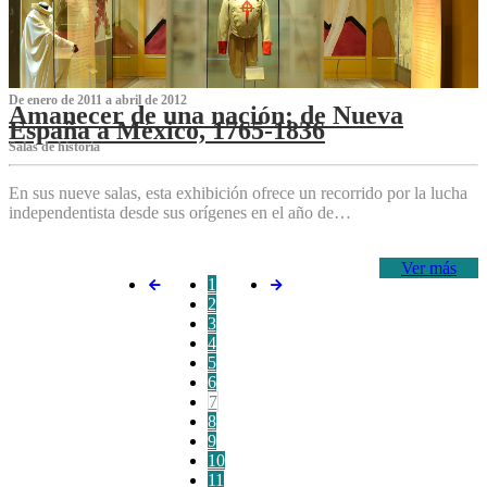
De enero de 2011 a abril de 2012
Amanecer de una nación: de Nueva
España a México, 1765-1836
Salas de historia
En sus nueve salas, esta exhibición ofrece un recorrido por la lucha
independentista desde sus orígenes en el año de…
Ver más
1
2
3
4
5
6
7
8
9
10
11