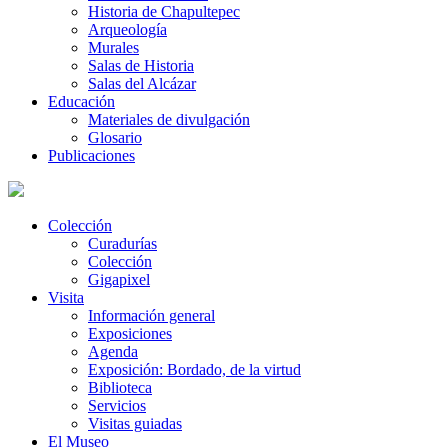
Historia de Chapultepec
Arqueología
Murales
Salas de Historia
Salas del Alcázar
Educación
Materiales de divulgación
Glosario
Publicaciones
Colección
Curadurías
Colección
Gigapixel
Visita
Información general
Exposiciones
Agenda
Exposición: Bordado, de la virtud
Biblioteca
Servicios
Visitas guiadas
El Museo