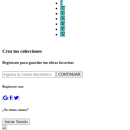
9
10
11
12
13
14
15
Crea tus colecciones
Regístrate para guardar tus obras favoritas
CONTINUAR
Regístrate con:
|
|
|
|
¿Ya tienes cuenta?
Iniciar Sesión