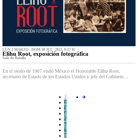
LUN 2 MARZO - DOM 30 JUL 2023, 9-17 H.
Elihu Root, exposición fotográfica
Sala de Batalla
En el otoño de 1907 visitó México el Honorable Elihu Root,
secretario de Estado de los Estados Unidos y jefe del Gabinete…
1
2
3
4
5
6
7
8