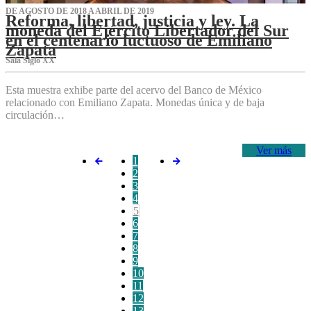
DE AGOSTO DE 2018 A ABRIL DE 2019
Reforma, libertad, justicia y ley. La
moneda del Ejército Libertador del Sur
en el centenario luctuoso de Emiliano
Zapata
Sala Siglo XX
Esta muestra exhibe parte del acervo del Banco de México
relacionado con Emiliano Zapata. Monedas única y de baja
circulación…
Ver más
1
2
3
4
5
6
7
8
9
10
11
12
13