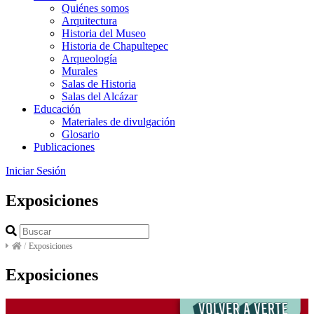
Quiénes somos
Arquitectura
Historia del Museo
Historia de Chapultepec
Arqueología
Murales
Salas de Historia
Salas del Alcázar
Educación
Materiales de divulgación
Glosario
Publicaciones
Iniciar Sesión
Exposiciones
/
Exposiciones
Exposiciones