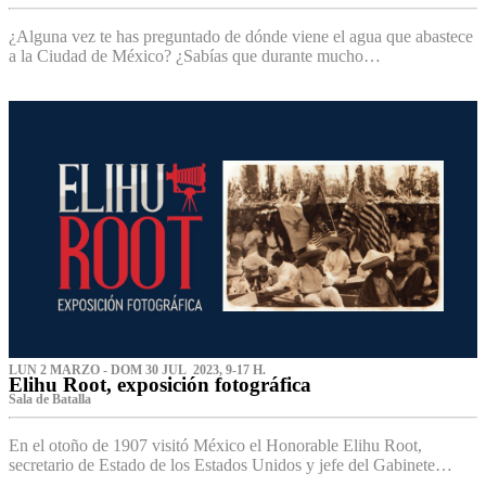
¿Alguna vez te has preguntado de dónde viene el agua que abastece
a la Ciudad de México? ¿Sabías que durante mucho…
LUN 2 MARZO - DOM 30 JUL 2023, 9-17 H.
Elihu Root, exposición fotográfica
Sala de Batalla
En el otoño de 1907 visitó México el Honorable Elihu Root,
secretario de Estado de los Estados Unidos y jefe del Gabinete…