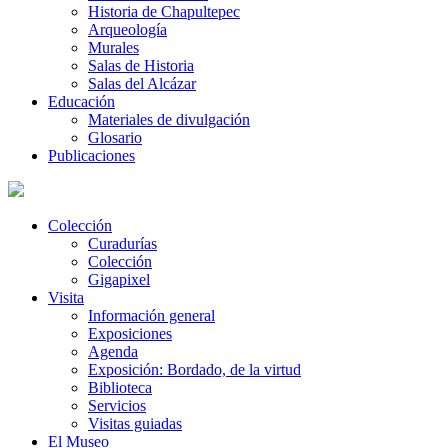
Historia de Chapultepec
Arqueología
Murales
Salas de Historia
Salas del Alcázar
Educación
Materiales de divulgación
Glosario
Publicaciones
Colección
Curadurías
Colección
Gigapixel
Visita
Información general
Exposiciones
Agenda
Exposición: Bordado, de la virtud
Biblioteca
Servicios
Visitas guiadas
El Museo