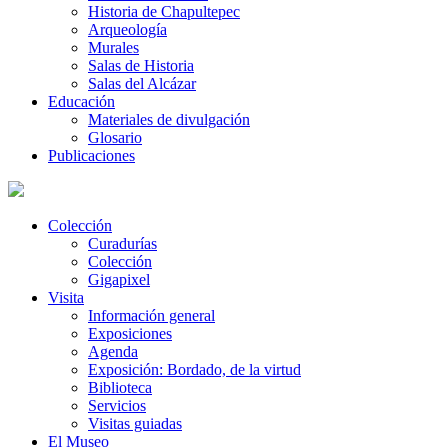
Historia de Chapultepec
Arqueología
Murales
Salas de Historia
Salas del Alcázar
Educación
Materiales de divulgación
Glosario
Publicaciones
Colección
Curadurías
Colección
Gigapixel
Visita
Información general
Exposiciones
Agenda
Exposición: Bordado, de la virtud
Biblioteca
Servicios
Visitas guiadas
El Museo