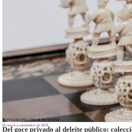
De mayo a septiembre de 2018
Del goce privado al deleite público: cole