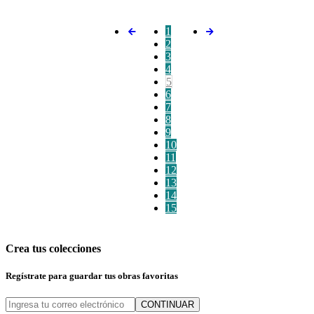
1
2
3
4
5
6
7
8
9
10
11
12
13
14
15
Crea tus colecciones
Regístrate para guardar tus obras favoritas
CONTINUAR