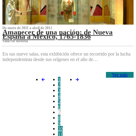
De enero de 2011 a abril de 2012
Amanecer de una nación: de Nueva
España a México, 1765-1836
Salas de historia
En sus nueve salas, esta exhibición ofrece un recorrido por la lucha
independentista desde sus orígenes en el año de…
Ver más
1
2
3
4
5
6
7
8
9
10
11