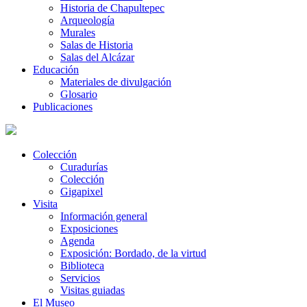
Historia de Chapultepec
Arqueología
Murales
Salas de Historia
Salas del Alcázar
Educación
Materiales de divulgación
Glosario
Publicaciones
Colección
Curadurías
Colección
Gigapixel
Visita
Información general
Exposiciones
Agenda
Exposición: Bordado, de la virtud
Biblioteca
Servicios
Visitas guiadas
El Museo