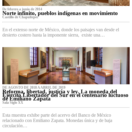
De febrero a junio de 2014
Norte infinito, pueblos indígenas en movimiento
Castillo de Chapultepec
En el extenso norte de México, donde los paisajes van desde el
desierto costero hasta la imponente sierra, existe una…
DE AGOSTO DE 2018 A ABRIL DE 2019
Reforma, libertad, justicia y ley. La moneda del
Ejército Libertador del Sur en el centenario luctuoso
de Emiliano Zapata
Sala Siglo XX
Esta muestra exhibe parte del acervo del Banco de México
relacionado con Emiliano Zapata. Monedas única y de baja
circulación…