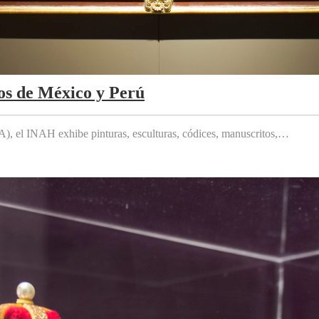
os de México y Perú
 el INAH exhibe pinturas, esculturas, códices, manuscritos,…