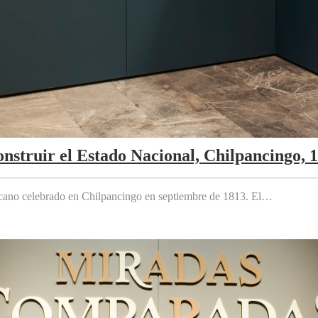
nstruir el Estado Nacional, Chilpancingo, 
cano celebrado en Chilpancingo en septiembre de 1813. El…