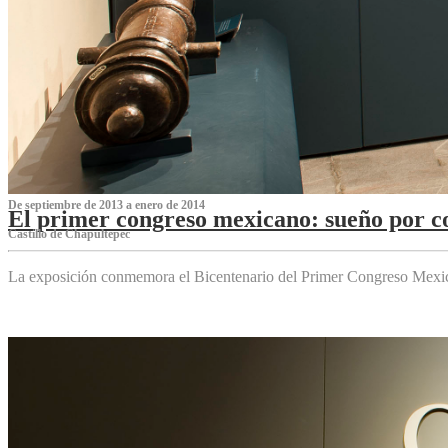
De septiembre de 2013 a enero de 2014
El primer congreso mexicano: sueño por co
Castillo de Chapultepec
La exposición conmemora el Bicentenario del Primer Congreso Mexi