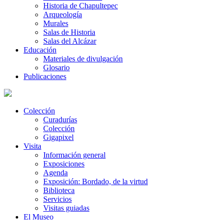
Historia de Chapultepec
Arqueología
Murales
Salas de Historia
Salas del Alcázar
Educación
Materiales de divulgación
Glosario
Publicaciones
Colección
Curadurías
Colección
Gigapixel
Visita
Información general
Exposiciones
Agenda
Exposición: Bordado, de la virtud
Biblioteca
Servicios
Visitas guiadas
El Museo