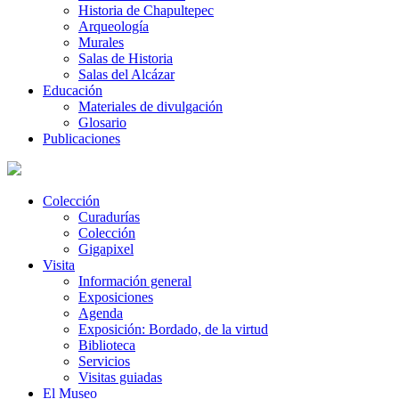
Historia de Chapultepec
Arqueología
Murales
Salas de Historia
Salas del Alcázar
Educación
Materiales de divulgación
Glosario
Publicaciones
Colección
Curadurías
Colección
Gigapixel
Visita
Información general
Exposiciones
Agenda
Exposición: Bordado, de la virtud
Biblioteca
Servicios
Visitas guiadas
El Museo