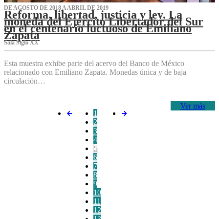
DE AGOSTO DE 2018 A ABRIL DE 2019
Reforma, libertad, justicia y ley. La
moneda del Ejército Libertador del Sur
en el centenario luctuoso de Emiliano
Zapata
Sala Siglo XX
Esta muestra exhibe parte del acervo del Banco de México
relacionado con Emiliano Zapata. Monedas única y de baja
circulación…
Ver más
1
2
3
4
5
6
7
8
9
10
11
12
13