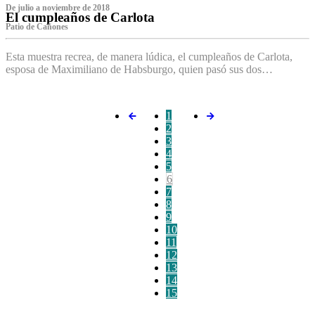
De julio a noviembre de 2018
El cumpleaños de Carlota
Patio de Cañones
Esta muestra recrea, de manera lúdica, el cumpleaños de Carlota,
esposa de Maximiliano de Habsburgo, quien pasó sus dos…
1
2
3
4
5
6
7
8
9
10
11
12
13
14
15