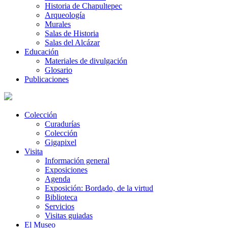
Historia de Chapultepec
Arqueología
Murales
Salas de Historia
Salas del Alcázar
Educación
Materiales de divulgación
Glosario
Publicaciones
Colección
Curadurías
Colección
Gigapixel
Visita
Información general
Exposiciones
Agenda
Exposición: Bordado, de la virtud
Biblioteca
Servicios
Visitas guiadas
El Museo