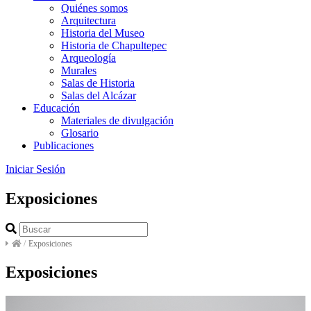
Quiénes somos
Arquitectura
Historia del Museo
Historia de Chapultepec
Arqueología
Murales
Salas de Historia
Salas del Alcázar
Educación
Materiales de divulgación
Glosario
Publicaciones
Iniciar Sesión
Exposiciones
/
Exposiciones
Exposiciones