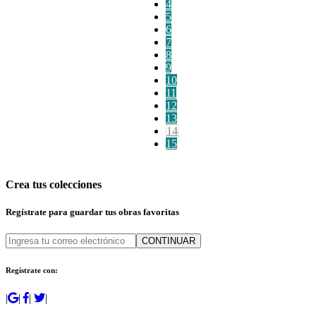
4
5
6
7
8
9
10
11
12
13
14
15
Crea tus colecciones
Regístrate para guardar tus obras favoritas
CONTINUAR
Regístrate con:
|
|
|
|