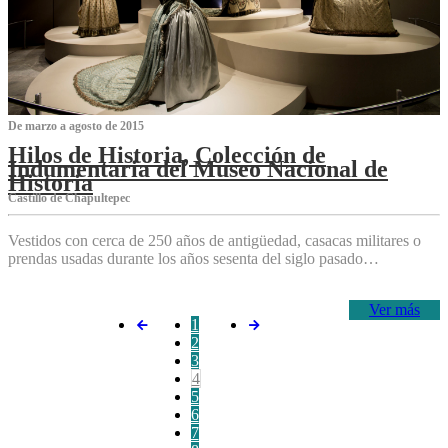
De marzo a agosto de 2015
Hilos de Historia, Colección de
Indumentaria del Museo Nacional de
Historia
Castillo de Chapultepec
Vestidos con cerca de 250 años de antigüedad, casacas militares o
prendas usadas durante los años sesenta del siglo pasado…
Ver más
1
2
3
4
5
6
7