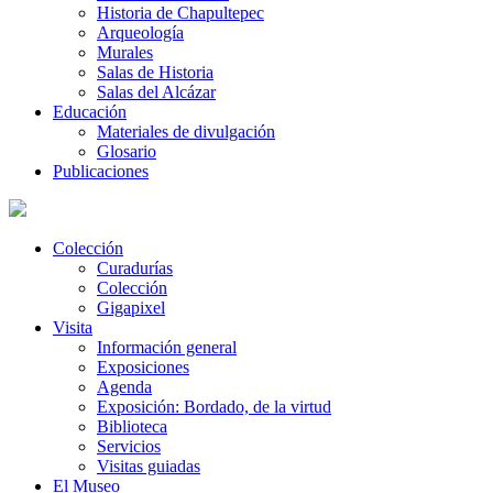
Historia de Chapultepec
Arqueología
Murales
Salas de Historia
Salas del Alcázar
Educación
Materiales de divulgación
Glosario
Publicaciones
Colección
Curadurías
Colección
Gigapixel
Visita
Información general
Exposiciones
Agenda
Exposición: Bordado, de la virtud
Biblioteca
Servicios
Visitas guiadas
El Museo