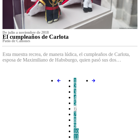
De julio a noviembre de 2018
El cumpleaños de Carlota
Patio de Cañones
Esta muestra recrea, de manera lúdica, el cumpleaños de Carlota,
esposa de Maximiliano de Habsburgo, quien pasó sus dos…
1
2
3
4
5
6
7
8
9
10
11