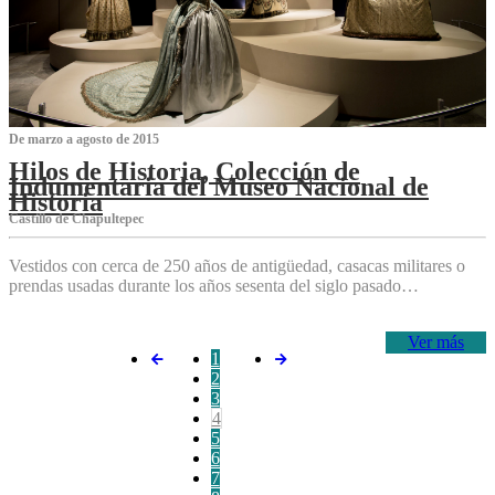
De marzo a agosto de 2015
Hilos de Historia, Colección de
Indumentaria del Museo Nacional de
Historia
Castillo de Chapultepec
Vestidos con cerca de 250 años de antigüedad, casacas militares o
prendas usadas durante los años sesenta del siglo pasado…
Ver más
1
2
3
4
5
6
7