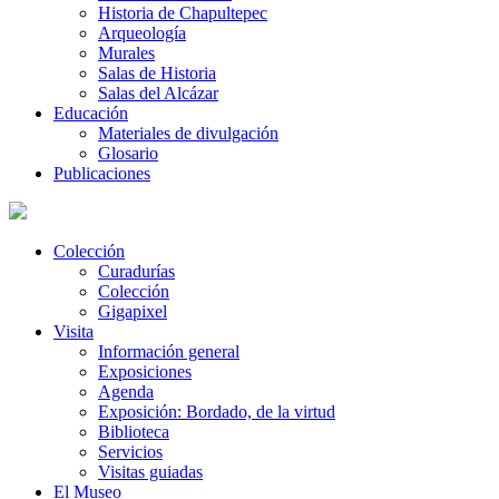
Historia de Chapultepec
Arqueología
Murales
Salas de Historia
Salas del Alcázar
Educación
Materiales de divulgación
Glosario
Publicaciones
Colección
Curadurías
Colección
Gigapixel
Visita
Información general
Exposiciones
Agenda
Exposición: Bordado, de la virtud
Biblioteca
Servicios
Visitas guiadas
El Museo