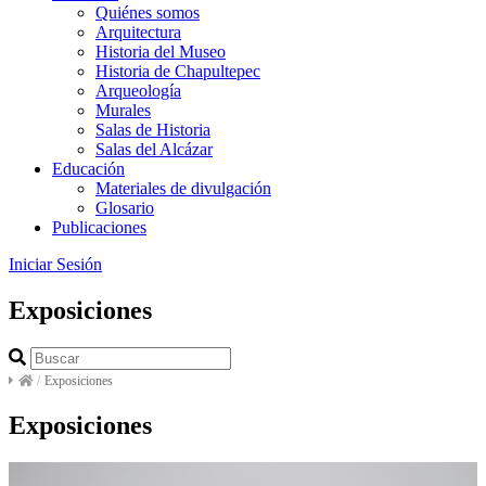
Quiénes somos
Arquitectura
Historia del Museo
Historia de Chapultepec
Arqueología
Murales
Salas de Historia
Salas del Alcázar
Educación
Materiales de divulgación
Glosario
Publicaciones
Iniciar Sesión
Exposiciones
/
Exposiciones
Exposiciones