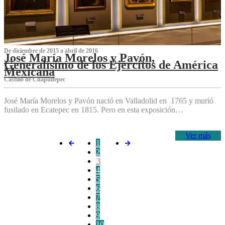
De diciembre de 2015 a abril de 2016
José María Morelos y Pavón,
Generalísimo de los Ejércitos de América
Mexicana
C‌astillo de Chapultepec
José María Morelos y Pavón nació en Valladolid en 1765 y murió
fusilado en Ecatepec en 1815. Pero en esta exposición…
Ver más
1
2
3
4
5
6
7
8
9
10