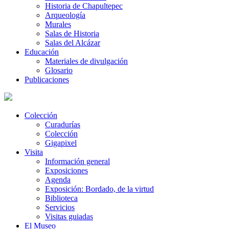
Historia de Chapultepec
Arqueología
Murales
Salas de Historia
Salas del Alcázar
Educación
Materiales de divulgación
Glosario
Publicaciones
Colección
Curadurías
Colección
Gigapixel
Visita
Información general
Exposiciones
Agenda
Exposición: Bordado, de la virtud
Biblioteca
Servicios
Visitas guiadas
El Museo