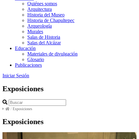
Quiénes somos
Arquitectura
Historia del Museo
Historia de Chapultepec
Arqueología
Murales
Salas de Historia
Salas del Alcázar
Educación
Materiales de divulgación
Glosario
Publicaciones
Iniciar Sesión
Exposiciones
/
Exposiciones
Exposiciones