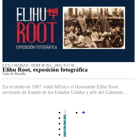
LUN 2 MARZO - DOM 30 JUL 2023, 9-17 H.
Elihu Root, exposición fotográfica
Sala de Batalla
En el otoño de 1907 visitó México el Honorable Elihu Root,
secretario de Estado de los Estados Unidos y jefe del Gabinete…
1
2
3
4
5