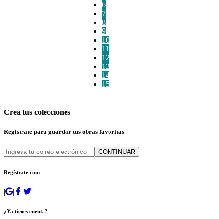
6
7
8
9
10
11
12
13
14
15
Crea tus colecciones
Regístrate para guardar tus obras favoritas
CONTINUAR
Regístrate con:
|
|
|
|
¿Ya tienes cuenta?