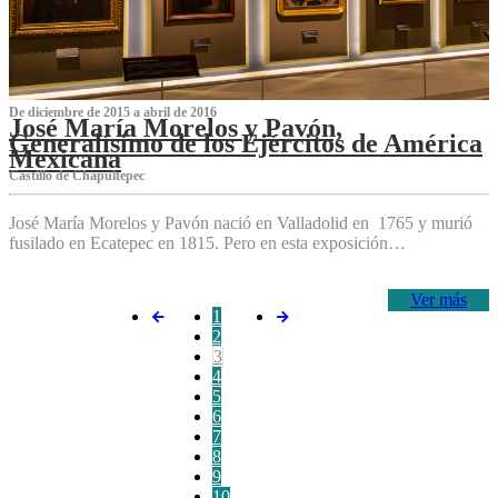
De diciembre de 2015 a abril de 2016
José María Morelos y Pavón,
Generalísimo de los Ejércitos de América
Mexicana
C‌astillo de Chapultepec
José María Morelos y Pavón nació en Valladolid en 1765 y murió
fusilado en Ecatepec en 1815. Pero en esta exposición…
Ver más
1
2
3
4
5
6
7
8
9
10