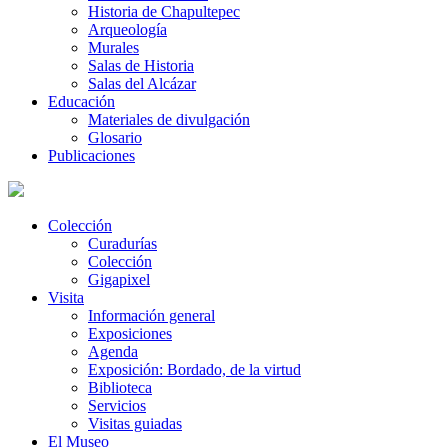
Historia de Chapultepec
Arqueología
Murales
Salas de Historia
Salas del Alcázar
Educación
Materiales de divulgación
Glosario
Publicaciones
Colección
Curadurías
Colección
Gigapixel
Visita
Información general
Exposiciones
Agenda
Exposición: Bordado, de la virtud
Biblioteca
Servicios
Visitas guiadas
El Museo