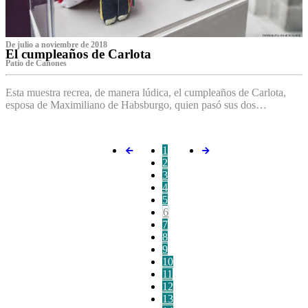
De julio a noviembre de 2018
El cumpleaños de Carlota
Patio de Cañones
Esta muestra recrea, de manera lúdica, el cumpleaños de Carlota,
esposa de Maximiliano de Habsburgo, quien pasó sus dos…
1
2
3
4
5
6
7
8
9
10
11
12
13