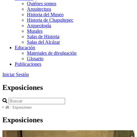
Quiénes somos
Arquitectura
Historia del Museo
Historia de Chapultepec
Arqueología
Murales
Salas de Historia
Salas del Alcázar
Educación
Materiales de divulgación
Glosario
Publicaciones
Iniciar Sesión
Exposiciones
/
Exposiciones
Exposiciones